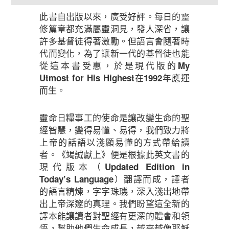
此書自出版以來，廣受好評。每日的靈
修篇章都充滿屬靈洞見，發人深省，讓
許多基督徒得著激勵。但語言會隨著時
代而變化，為了讓新一代的基督徒也能
從這本書受惠，於是現代版的
My
在
年應運
Utmost for His Highest
1992
而生。
靈命日糧事工的使命是讓改變生命的聖
經智慧，變得易懂、易得，我們致力將
上帝的話語以淺顯易懂的方式帶給讀
者。《竭誠獻上》便是根據此英文書的
現代版本（
Updated Edition in
）翻譯而成，譯者
Today’s Language
的語言精煉，字字珠璣，深入淺出地帶
出上帝深邃的真理。我們盼望這全新的
譯本能讓讀者對聖經有更深的體會和領
悟，幫助他們生命成長，越來越像耶穌