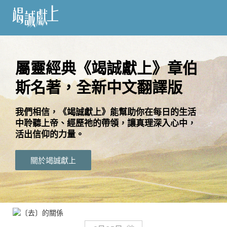
訂
閱
屬靈經典《竭誠獻上》章伯
斯名著，全新中文翻譯版
語
言
我們相信，《竭誠獻上》能幫助你在每日的生活
中聆聽上帝、經歷祂的帶領，讓真理深入心中，
關
活出信仰的力量。
於
竭
關於竭誠獻上
誠
獻
上