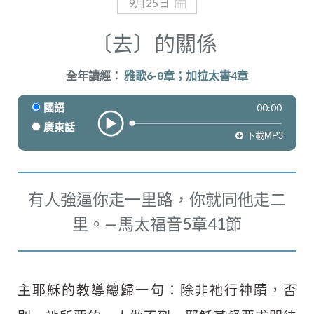
奉獻
9月25日
〔去〕的關係
全年讀經：
雅歌6-8章；加拉太書4章
00:00
國語
廣東話
下載MP3
有人強逼你走一里路，你就同他走二
里。—馬太福音5章41節
主耶穌的教導總歸一句：除非祂行神蹟，否