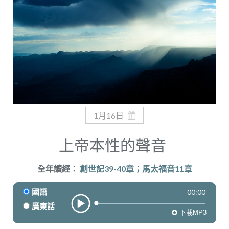
奉獻
1月16日
上帝本性的聲音
全年讀經：
創世記39-40章；馬太福音11章
00:00
國語
廣東話
下載MP3