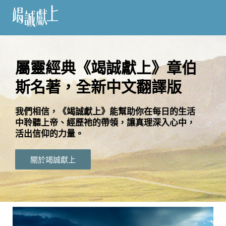
訂
閱
屬靈經典《竭誠獻上》章伯
斯名著，全新中文翻譯版
語
言
我們相信，《竭誠獻上》能幫助你在每日的生活
中聆聽上帝、經歷祂的帶領，讓真理深入心中，
關
活出信仰的力量。
於
竭
關於竭誠獻上
誠
獻
上