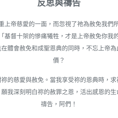
反思與禱告
重上帝慈愛的一面，而忽視了祂為赦免我們
「基督十架的慘痛犧牲，才是上帝赦免你我
能在體會赦免和成聖恩典的同時，不忘上帝為
價？
謝祢的慈愛與赦免。當我享受祢的恩典時，求
。願我深刻明白祢的赦罪之恩，活出感恩的生
禱告，阿們！