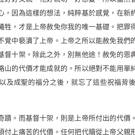
心，因為這樣的想法，純粹基於感覺，在新
犧牲，才是上帝赦免你我的唯一基礎。把罪
不覺中褻瀆了上帝。上帝之所以能赦免我們
基督十架。除此之外，別無他途！赦免的恩
略山的代價才能成就的。所以絕對不能用單
以及成聖的福分之後，就忘了這些祝福背
奇蹟。而基督十架，則是上帝所付出的代價
須付上痛苦的代價。任何把代贖從上帝父親