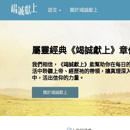
語言
關於竭誠獻上
屬靈經典《竭誠獻上》章
我們相信，《竭誠獻上》能幫助你在每日
活中聆聽上帝、經歷祂的帶領，讓真理深
中，活出信仰的力量。
關於竭誠獻上