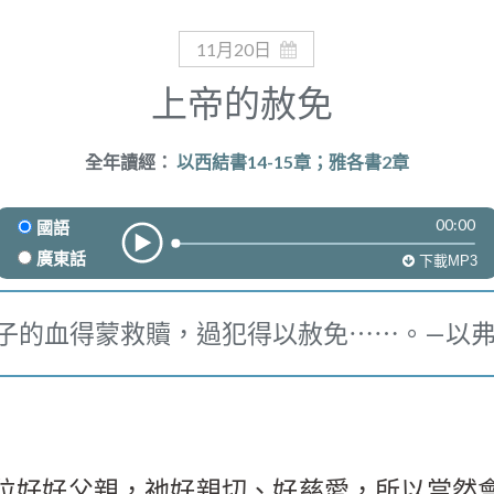
11月20日
上帝的赦免
全年讀經：
以西結書14-15章；雅各書2章
00:00
國語
廣東話
下載MP3
子的血得蒙救贖，過犯得以赦免⋯⋯。—以弗
位好好父親，祂好親切、好慈愛，所以當然