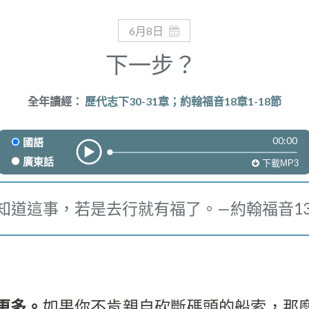
6月8日
下一步？
全年讀經：
歷代志下30-31章；約翰福音18章1-18節
00:00
國語
廣東話
下載MP3
知道這事，若是去行就有福了。—約翰福音13
更多。
如果你不肯親自砍斷碼頭的船索，那