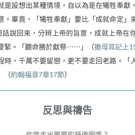
就是設想出某種情境，自以為是在犧牲奉獻
意。畢竟，「犧牲奉獻」要比「成就命定」
但話說回來，分辨上帝的旨意，成就上帝在
要緊。「聽命勝於獻祭⋯⋯」（
撒母耳記上1
程時，千萬不要留戀，更不要走回老路。「
」（
約翰福音7章17節
）
反思與禱告