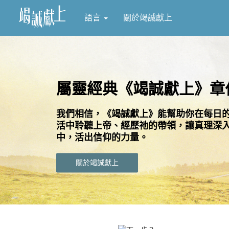
語言
關於竭誠獻上
屬靈經典《竭誠獻上》章
我們相信，《竭誠獻上》能幫助你在每日
活中聆聽上帝、經歷祂的帶領，讓真理深
中，活出信仰的力量。
關於竭誠獻上