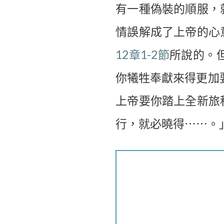
有一種偽裝的順服，
情誤解成了上帝的心
12章1-2節
所說的。
你犧牲奉獻來得更加
上帝要你踏上全新旅
行，就必曉得⋯⋯。