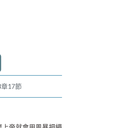
章17節
麼上帝就會用風暴把繩