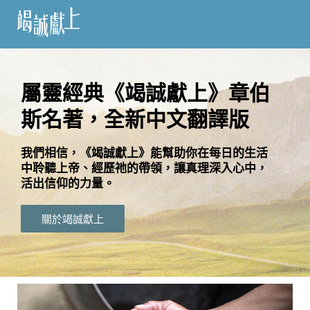
訂
閱
屬靈經典《竭誠獻上》章伯
斯名著，全新中文翻譯版
語
言
我們相信，《竭誠獻上》能幫助你在每日的生活
中聆聽上帝、經歷祂的帶領，讓真理深入心中，
關
活出信仰的力量。
於
竭
關於竭誠獻上
誠
獻
上