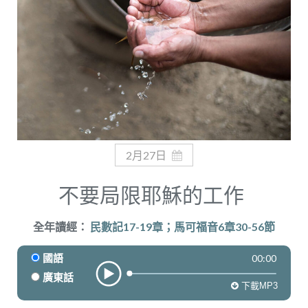
奉獻
2月27日
不要局限耶穌的工作
全年讀經：
民數記17-19章；馬可福音6章30-56節
00:00
國語
廣東話
下載MP3