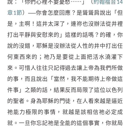
說：「你們心裡不要憂愁⋯⋯」（
約翰福音14
章1節
）──你會怎麼回應？是聳聳肩說出「但
是，主啊！這井太深了，連祢也沒辦法從井裡
打出平靜與安慰來的」這樣的話嗎？的確，你
說的沒錯，耶穌是沒辦法從人性的井中打出任
何東西來的；祂乃是要從上面把活水澆灌下
來。可惜人往往只記得過去讓上帝為我們所做
的事，而且說出「當然，我不能期待上帝做這
件事」之類的話，結果反而局限了這位以色列
的聖者。身為耶穌的門徒，在人看來越是逼近
祂能力極限的事情，就越是該相信祂必定成
就。一旦你忘記祂是全能的這個事實，你就局