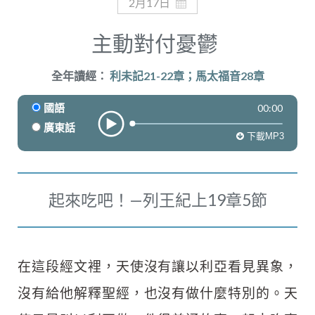
奉獻
2月17日
主動對付憂鬱
全年讀經：
利未記21-22章；馬太福音28章
00:00
國語
廣東話
下載MP3
起來吃吧！—列王紀上19章5節
在這段經文裡，天使沒有讓以利亞看見異象，
沒有給他解釋聖經，也沒有做什麼特別的。天