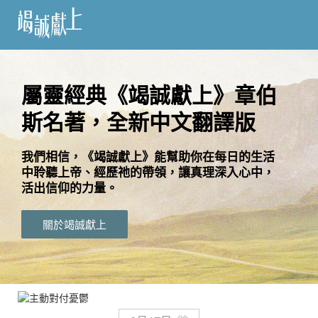
訂
閱
屬靈經典《竭誠獻上》章伯
斯名著，全新中文翻譯版
語
言
我們相信，《竭誠獻上》能幫助你在每日的生活
中聆聽上帝、經歷祂的帶領，讓真理深入心中，
關
活出信仰的力量。
於
竭
關於竭誠獻上
誠
獻
上