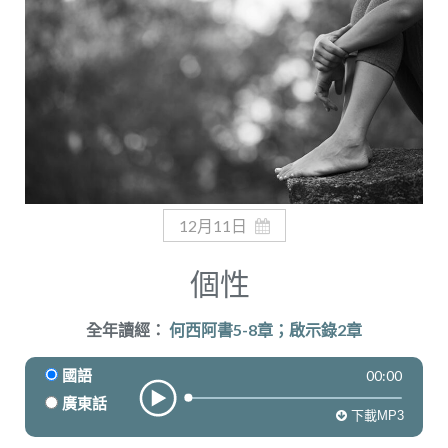
奉獻
12月11日
個性
全年讀經：
何西阿書5-8章；啟示錄2章
00:00
國語
廣東話
下載MP3