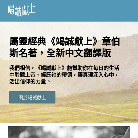
訂
閱
屬靈經典《竭誠獻上》章伯
斯名著，全新中文翻譯版
語
言
我們相信，《竭誠獻上》能幫助你在每日的生活
中聆聽上帝、經歷祂的帶領，讓真理深入心中，
關
活出信仰的力量。
於
竭
關於竭誠獻上
誠
獻
上