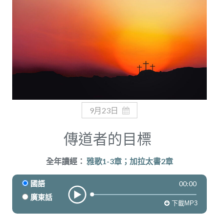
奉獻
9月23日
傳道者的目標
全年讀經：
雅歌1-3章；加拉太書2章
00:00
國語
廣東話
下載MP3