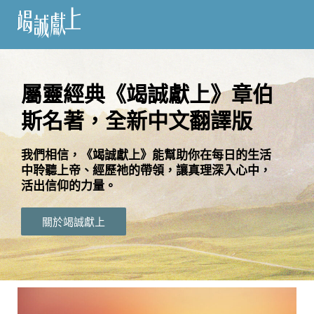
訂
閱
屬靈經典《竭誠獻上》章伯
斯名著，全新中文翻譯版
語
言
我們相信，《竭誠獻上》能幫助你在每日的生活
中聆聽上帝、經歷祂的帶領，讓真理深入心中，
關
活出信仰的力量。
於
竭
關於竭誠獻上
誠
獻
上