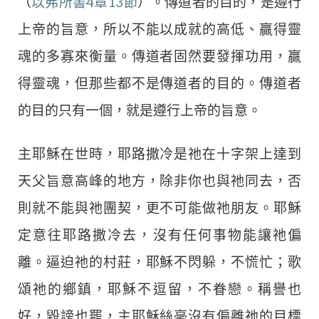
（
以弗所書4章13節
）。傳道者的目的，是遵行
上帝的旨意，所以不能以成就的高低、贏得靈
魂的多寡來衡量。傳道者固然要發揮功用，贏
得靈魂，但那些都不是傳道者的目的。傳道者
的目的只有一個，就是遵行上帝的旨意。
主耶穌在世時，耶路撒冷是祂在十字架上達到
天父旨意高峰的地方，除非你也與祂同去，否
則就不能與祂團契，更不可能做祂朋友。耶穌
定意往耶路撒冷去，沒有任何事物能讓祂偏
離。逼迫祂的村莊，耶穌不閃躲，不慌忙；歌
頌祂的鄉鎮，耶穌不逗留，不眷戀。稱譽也
好，毀謗也罷，主耶穌絲毫沒有偏離祂的目標