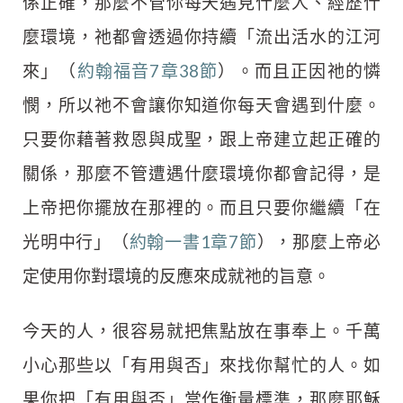
係正確，那麼不管你每天遇見什麼人、經歷什
麼環境，祂都會透過你持續「流出活水的江河
來」（
約翰福音7章38節
）。而且正因祂的憐
憫，所以祂不會讓你知道你每天會遇到什麼。
只要你藉著救恩與成聖，跟上帝建立起正確的
關係，那麼不管遭遇什麼環境你都會記得，是
上帝把你擺放在那裡的。而且只要你繼續「在
光明中行」（
約翰一書1章7節
），那麼上帝必
定使用你對環境的反應來成就祂的旨意。
今天的人，很容易就把焦點放在事奉上。千萬
小心那些以「有用與否」來找你幫忙的人。如
果你把「有用與否」當作衡量標準，那麼耶穌