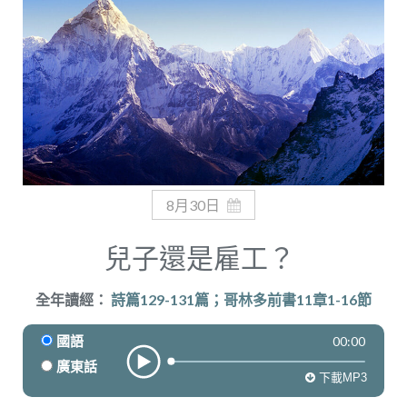
奉獻
8月30日
兒子還是雇工？
全年讀經：
詩篇129-131篇；哥林多前書11章1-16節
00:00
國語
廣東話
下載MP3