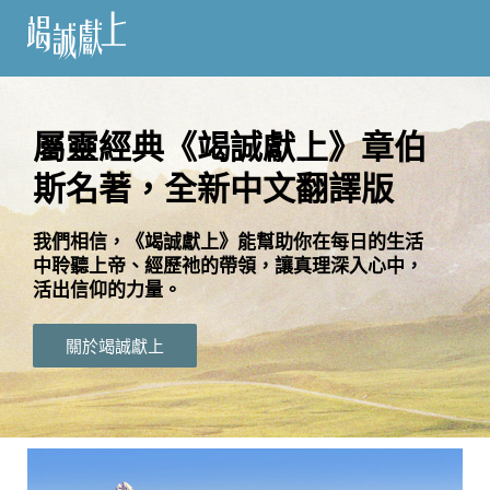
訂
閱
屬靈經典《竭誠獻上》章伯
斯名著，全新中文翻譯版
語
言
我們相信，《竭誠獻上》能幫助你在每日的生活
中聆聽上帝、經歷祂的帶領，讓真理深入心中，
關
活出信仰的力量。
於
竭
關於竭誠獻上
誠
獻
上