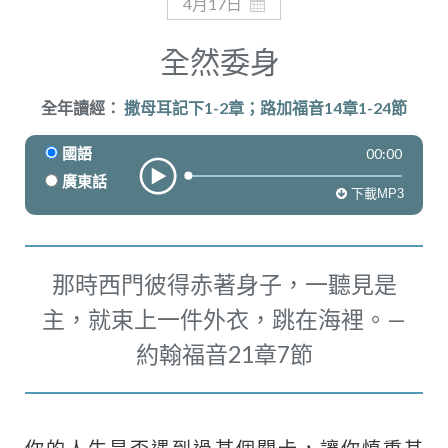
奉獻
4月17日
全然委身
全年讀經：
撒母耳記下1-2章；路加福音14章1-24節
00:00
國語
廣東話
下載MP3
那時西門彼得赤著身子，一聽見是
主，就束上一件外衣，跳在海裡。—
約翰福音21章7節