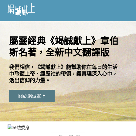
訂
閱
屬靈經典《竭誠獻上》章伯
斯名著，全新中文翻譯版
語
言
我們相信，《竭誠獻上》能幫助你在每日的生活
中聆聽上帝、經歷祂的帶領，讓真理深入心中，
關
活出信仰的力量。
於
竭
關於竭誠獻上
誠
獻
上