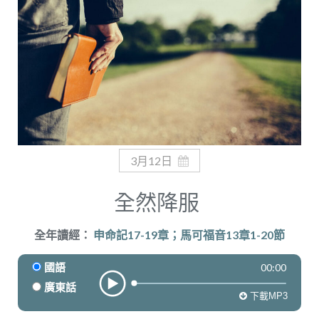
奉獻
3月12日
全然降服
全年讀經：
申命記17-19章；馬可福音13章1-20節
00:00
國語
廣東話
下載MP3