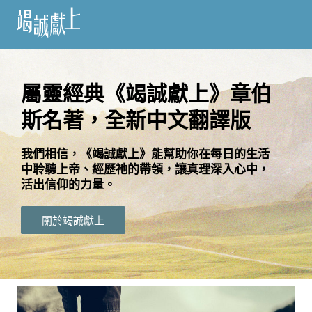
訂
閱
屬靈經典《竭誠獻上》章伯
斯名著，全新中文翻譯版
語
言
我們相信，《竭誠獻上》能幫助你在每日的生活
中聆聽上帝、經歷祂的帶領，讓真理深入心中，
關
活出信仰的力量。
於
竭
關於竭誠獻上
誠
獻
上