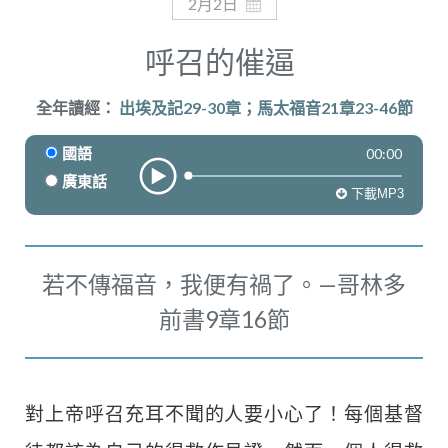
奉獻
2月2日
呼召的催逼
全年讀經：
出埃及記29-30章；馬太福音21章23-46節
00:00
國語
廣東話
下載MP3
若不傳福音，我便有禍了。—哥林多
前書9章16節
對上帝呼召充耳不聞的人要小心了！每個基督