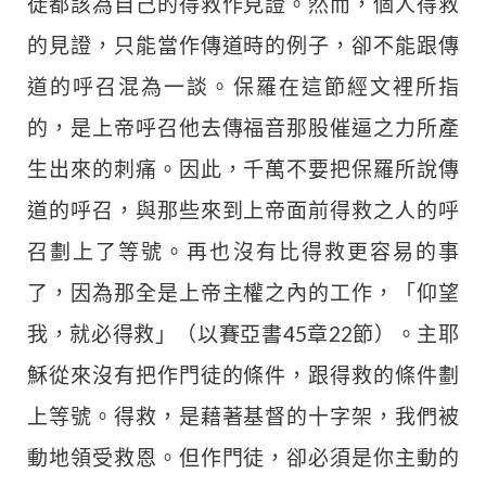
徒都該為自己的得救作見證。然而，個人得救
的見證，只能當作傳道時的例子，卻不能跟傳
道的呼召混為一談。保羅在這節經文裡所指
的，是上帝呼召他去傳福音那股催逼之力所產
生出來的刺痛。因此，千萬不要把保羅所說傳
道的呼召，與那些來到上帝面前得救之人的呼
召劃上了等號。再也沒有比得救更容易的事
了，因為那全是上帝主權之內的工作，「仰望
我，就必得救」（以賽亞書45章22節）。主耶
穌從來沒有把作門徒的條件，跟得救的條件劃
上等號。得救，是藉著基督的十字架，我們被
動地領受救恩。但作門徒，卻必須是你主動的