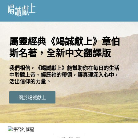
訂
閱
屬靈經典《竭誠獻上》章伯
斯名著，全新中文翻譯版
語
言
我們相信，《竭誠獻上》能幫助你在每日的生活
中聆聽上帝、經歷祂的帶領，讓真理深入心中，
關
活出信仰的力量。
於
竭
關於竭誠獻上
誠
獻
上