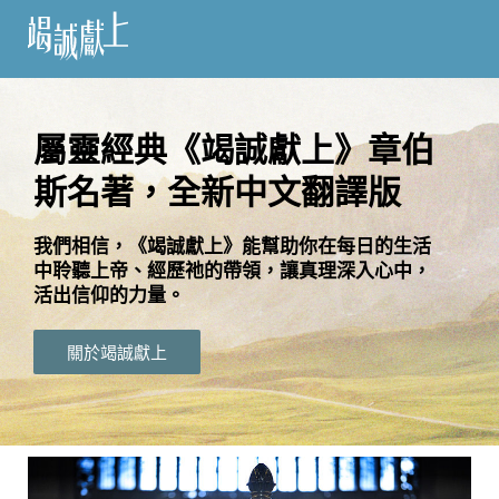
訂
閱
屬靈經典《竭誠獻上》章伯
斯名著，全新中文翻譯版
語
言
我們相信，《竭誠獻上》能幫助你在每日的生活
中聆聽上帝、經歷祂的帶領，讓真理深入心中，
關
活出信仰的力量。
於
竭
關於竭誠獻上
誠
獻
上