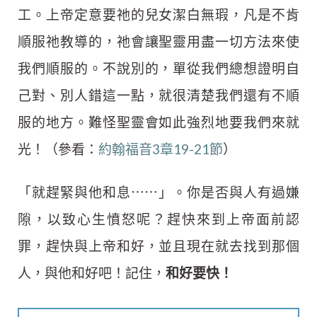
工。上帝定意要祂的兒女潔白無瑕，凡是不肯
順服祂教導的，祂會讓聖靈用盡一切方法來使
我們順服的。不說別的，單從我們總想證明自
己對、別人錯這一點，就很清楚我們還有不順
服的地方。難怪聖靈會如此強烈地要我們來就
光！（參看：
約翰福音3章19-21節
）
「就趕緊與他和息⋯⋯」。你是否與人有過嫌
隙，以致心生憤怒呢？趕快來到上帝面前認
罪，趕快與上帝和好，並且現在就去找到那個
人，與他和好吧！記住，
和好要快！