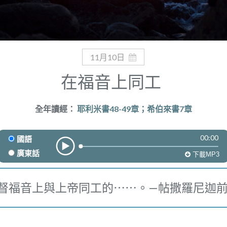
11月10日
在福音上同工
全年讀經：
耶利米書48-49章；希伯來書7章
00:00
國語
廣東話
下載MP3
督福音上與上帝同工的⋯⋯。—帖撒羅尼迦前