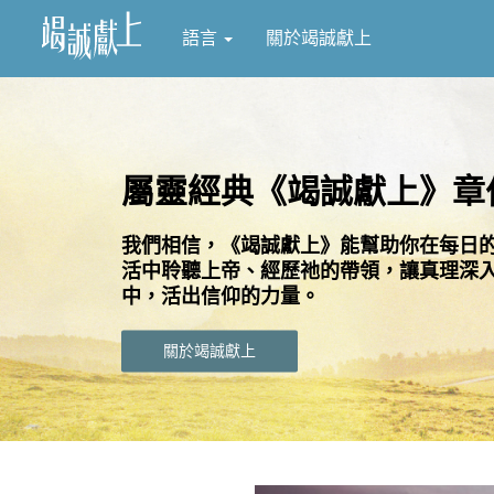
語言
關於竭誠獻上
屬靈經典《竭誠獻上》章
我們相信，《竭誠獻上》能幫助你在每日
活中聆聽上帝、經歷祂的帶領，讓真理深
中，活出信仰的力量。
關於竭誠獻上