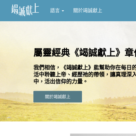
語言
關於竭誠獻上
屬靈經典《竭誠獻上》章
我們相信，《竭誠獻上》能幫助你在每日
活中聆聽上帝、經歷祂的帶領，讓真理深
中，活出信仰的力量。
關於竭誠獻上