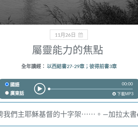
11月26日
屬靈能力的焦點
全年讀經：
以西結書27-29章；彼得前書3章
00:00
國語
廣東話
下載MP3
誇我們主耶穌基督的十字架⋯⋯。—加拉太書6