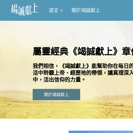
語言
關於竭誠獻上
屬靈經典《竭誠獻上》章
我們相信，《竭誠獻上》能幫助你在每日
活中聆聽上帝、經歷祂的帶領，讓真理深
中，活出信仰的力量。
關於竭誠獻上