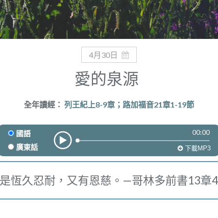
4月30日
愛的泉源
全年讀經：
列王紀上8-9章；路加福音21章1-19節
00:00
國語
廣東話
下載MP3
是恆久忍耐，又有恩慈。—哥林多前書13章