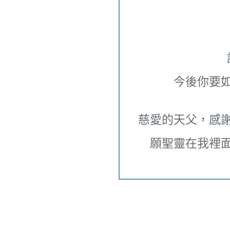
今後你要
慈愛的天父，感
願聖靈在我裡