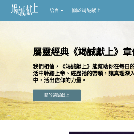
語言
關於竭誠獻上
屬靈經典《竭誠獻上》章
我們相信，《竭誠獻上》能幫助你在每日
活中聆聽上帝、經歷祂的帶領，讓真理深
中，活出信仰的力量。
關於竭誠獻上