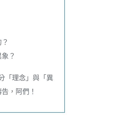
的？
異象？
分「理念」與「異
禱告，阿們！