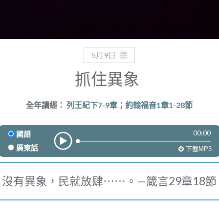
5月9日
抓住異象
全年讀經：
列王紀下7-9章；約翰福音1章1-28節
00:00
國語
廣東話
下載MP3
沒有異象，民就放肆⋯⋯。—箴言29章18節