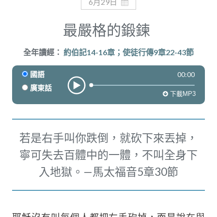
奉獻
6月29日
最嚴格的鍛鍊
全年讀經：
約伯記14-16章；使徒行傳9章22-43節
00:00
國語
廣東話
下載MP3
若是右手叫你跌倒，就砍下來丟掉，
寧可失去百體中的一體，不叫全身下
入地獄。—馬太福音5章30節