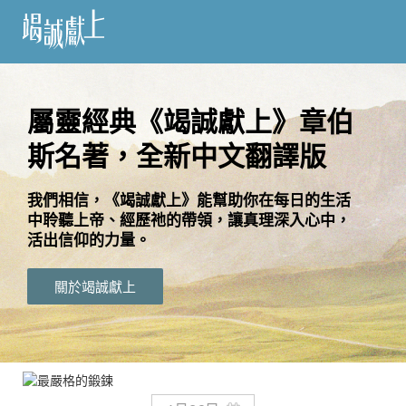
訂
閱
屬靈經典《竭誠獻上》章伯
斯名著，全新中文翻譯版
語
言
我們相信，《竭誠獻上》能幫助你在每日的生活
中聆聽上帝、經歷祂的帶領，讓真理深入心中，
關
活出信仰的力量。
於
竭
關於竭誠獻上
誠
獻
上