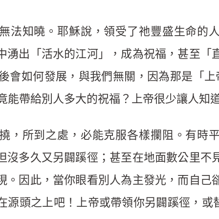
無法知曉。耶穌說，領受了祂豐盛生命的
中湧出「活水的江河」，成為祝福，甚至「
後會如何發展，與我們無關，因為那是「上
竟能帶給別人多大的祝福？上帝很少讓人知
撓，所到之處，必能克服各樣攔阻。有時
但沒多久又另闢蹊徑；甚至在地面數公里不
現。因此，當你眼看別人為主發光，而自己
在源頭之上吧！上帝或帶領你另闢蹊徑，或