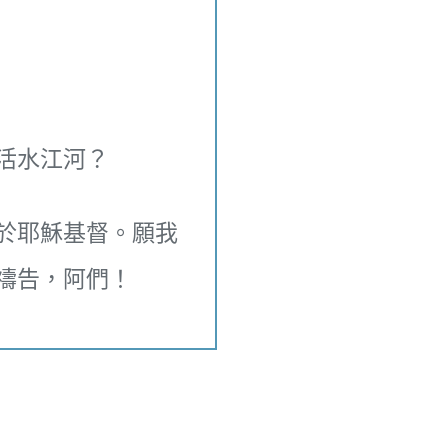
活水江河？
於耶穌基督。願我
禱告，阿們！