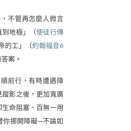
人，不管再怎麼人微言
直到地極」（
使徒行傳
帝的工」（
約翰福音6
道答案。
平順前行，有時遭遇障
見蹤影之後，更加寬廣
卻生命阻塞、百無一用
替你挪開障礙—不論如