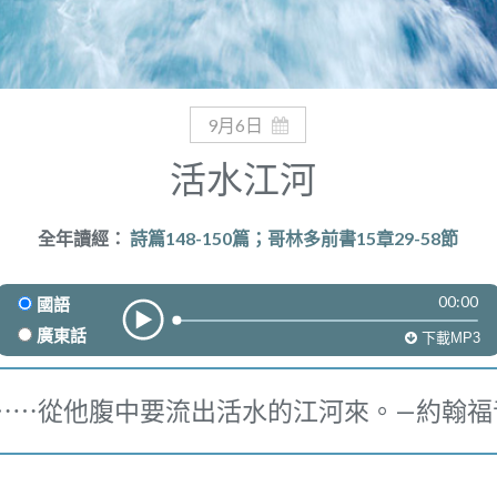
9月6日
活水江河
全年讀經：
詩篇148-150篇；哥林多前書15章29-58節
00:00
國語
廣東話
下載MP3
⋯⋯從他腹中要流出活水的江河來。—約翰福音