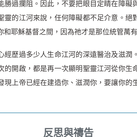
能勝過攔阻。因此，不要把眼目定睛在障礙
聖靈的江河來說，任何障礙都不足介意。絕
你和耶穌基督之間，因為祂才是那位統管萬
心經歷過多少人生命江河的深遠醫治及滋潤
次的開啟，都是再一次顯明聖靈江河從你生
發現上帝已經在建造你、滋潤你，要讓你的
反思與禱告