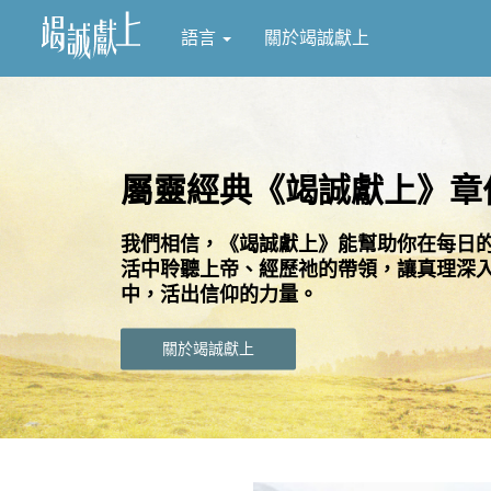
語言
關於竭誠獻上
屬靈經典《竭誠獻上》章
我們相信，《竭誠獻上》能幫助你在每日
活中聆聽上帝、經歷祂的帶領，讓真理深
中，活出信仰的力量。
關於竭誠獻上