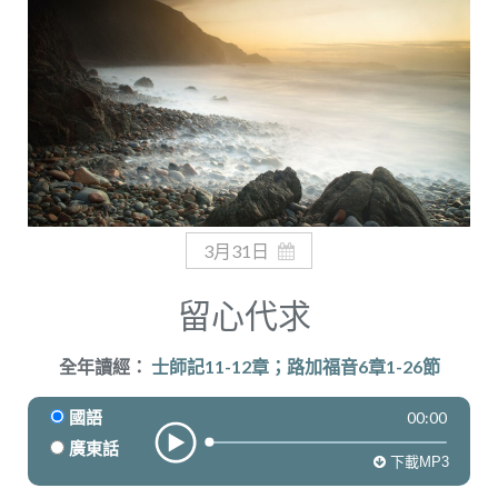
奉獻
3月31日
留心代求
全年讀經：
士師記11-12章；路加福音6章1-26節
00:00
國語
廣東話
下載MP3