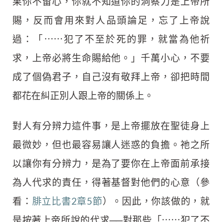
果你不留心，你就不知道你的洞察力是上帝所
賜，反而會用來對人品頭論足，忘了上帝說
過：「⋯⋯犯了不至於死的罪，就當為他祈
求，上帝必將生命賜給他。」千萬小心，不要
成了個偽君子，自己沒有敬拜上帝，卻把時間
都花在糾正別人跟上帝的關係上。
對人有分辨力這件事，是上帝擺放在聖徒身上
最微妙，但也最容易讓人迷惑的負擔。祂之所
以讓你有分辨力，是為了要你在上帝面前承接
為人代求的責任，得著基督對他們的心意（參
看：
腓立比書2章5節
）。因此，你該做的，就
是按著上帝所說的代求──對那些「⋯⋯犯了不