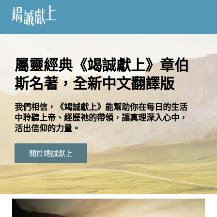
訂
閱
屬靈經典《竭誠獻上》章伯
斯名著，全新中文翻譯版
語
言
我們相信，《竭誠獻上》能幫助你在每日的生活
中聆聽上帝、經歷祂的帶領，讓真理深入心中，
關
活出信仰的力量。
於
竭
關於竭誠獻上
誠
獻
上