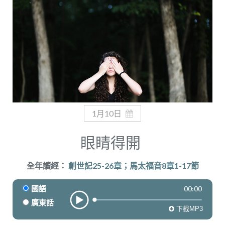
奉獻
1月10日
眼睛得開
全年讀經：
創世記25-26章；馬太福音8章1-17節
00:00
國語
廣東話
下載MP3