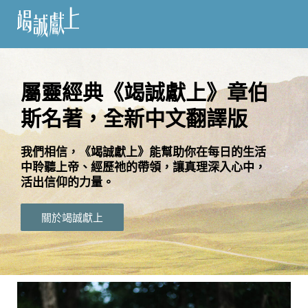
訂
閱
屬靈經典《竭誠獻上》章伯
斯名著，全新中文翻譯版
語
言
我們相信，《竭誠獻上》能幫助你在每日的生活
中聆聽上帝、經歷祂的帶領，讓真理深入心中，
關
活出信仰的力量。
於
竭
關於竭誠獻上
誠
獻
上