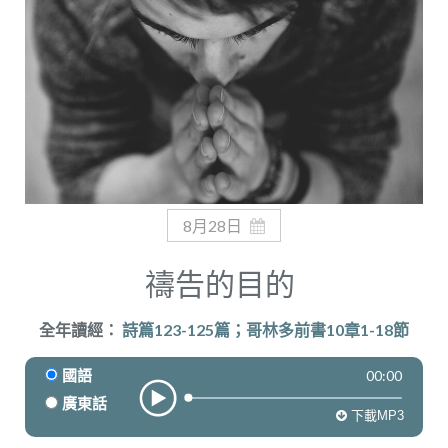
奉獻
8月28日
禱告的目的
全年讀經：
詩篇123-125篇；哥林多前書10章1-18節
00:00
國語
廣東話
下載MP3