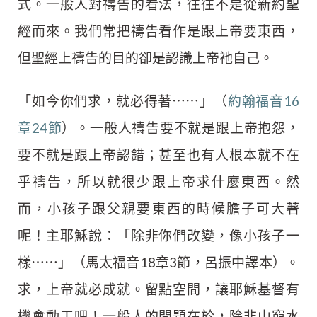
式。一般人對禱告的看法，往往不是從新約聖
經而來。我們常把禱告看作是跟上帝要東西，
但聖經上禱告的目的卻是認識上帝祂自己。
「如今你們求，就必得著⋯⋯」（
約翰福音16
章24節
）。一般人禱告要不就是跟上帝抱怨，
要不就是跟上帝認錯；甚至也有人根本就不在
乎禱告，所以就很少跟上帝求什麼東西。然
而，小孩子跟父親要東西的時候膽子可大著
呢！主耶穌說：「除非你們改變，像小孩子一
樣⋯⋯」（馬太福音18章3節，呂振中譯本）。
求，上帝就必成就。留點空間，讓耶穌基督有
機會動工吧！一般人的問題在於，除非山窮水