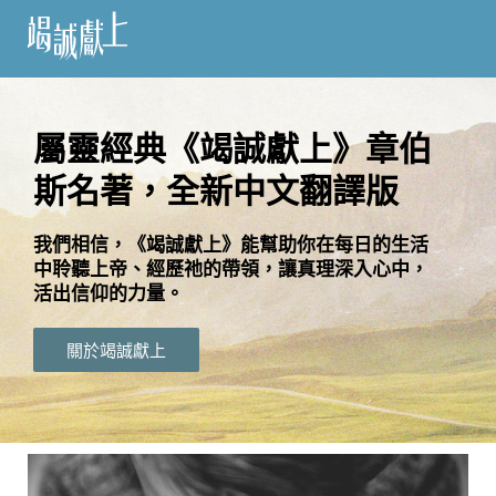
訂
閱
屬靈經典《竭誠獻上》章伯
斯名著，全新中文翻譯版
語
言
我們相信，《竭誠獻上》能幫助你在每日的生活
中聆聽上帝、經歷祂的帶領，讓真理深入心中，
關
活出信仰的力量。
於
竭
關於竭誠獻上
誠
獻
上