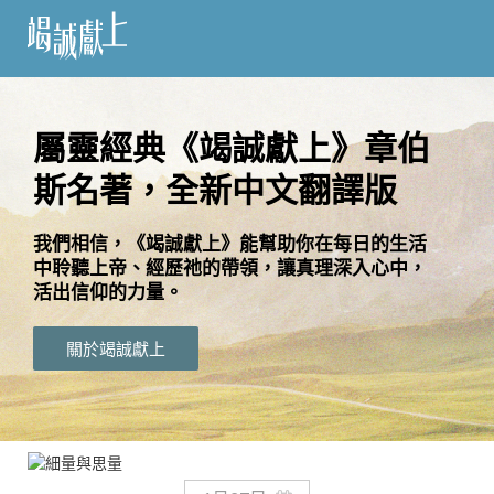
訂
閱
屬靈經典《竭誠獻上》章伯
斯名著，全新中文翻譯版
語
言
我們相信，《竭誠獻上》能幫助你在每日的生活
中聆聽上帝、經歷祂的帶領，讓真理深入心中，
關
活出信仰的力量。
於
竭
關於竭誠獻上
誠
獻
上