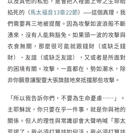
以及其他的私慾，是會把人裡面上帝之生命給
掐死的（
馬太福音13章22節
）──這個真理，我
們需要再三地被提醒。因為攻擊如波浪般不斷
湧來，沒有人能夠豁免。如果頭一波的攻擊與
衣食無關，那麼很可能就跟錢財（或缺乏錢
財）、友誼（或缺乏友誼），又或者是所面對
的困境有關。攻擊，一直都在，勢如潮水，除
非你願意讓聖靈大張旗鼓地來抵擋那些攻擊。
「所以我告訴你們，不要為生命憂慮⋯⋯」。
主耶穌說，你只要在乎一件事，就是你與祂的
關係。但人的理性與常識卻會大聲吶喊「那太
荒謬了，我必須打算該如何活，我必須打算該