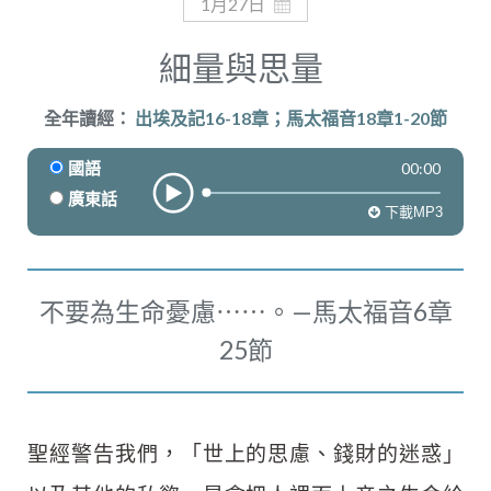
奉獻
1月27日
細量與思量
全年讀經：
出埃及記16-18章；馬太福音18章1-20節
00:00
國語
廣東話
下載MP3
不要為生命憂慮⋯⋯。—馬太福音6章
25節
聖經警告我們，「世上的思慮、錢財的迷惑」