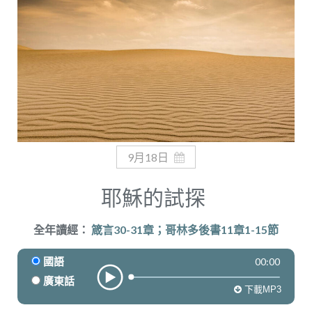
奉獻
9月18日
耶穌的試探
全年讀經：
箴言30-31章；哥林多後書11章1-15節
00:00
國語
廣東話
下載MP3