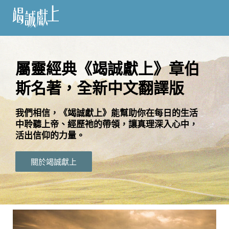
訂
閱
屬靈經典《竭誠獻上》章伯
斯名著，全新中文翻譯版
語
言
我們相信，《竭誠獻上》能幫助你在每日的生活
中聆聽上帝、經歷祂的帶領，讓真理深入心中，
關
活出信仰的力量。
於
竭
關於竭誠獻上
誠
獻
上