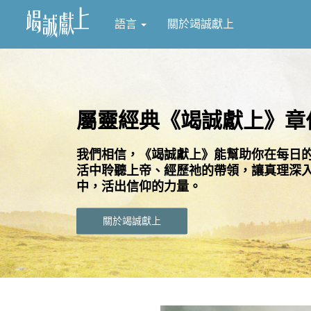
語言
關於竭誠獻上
屬靈經典《竭誠獻上》章
我們相信，《竭誠獻上》能幫助你在每日
活中聆聽上帝、經歷祂的帶領，讓真理深
中，活出信仰的力量。
關於竭誠獻上