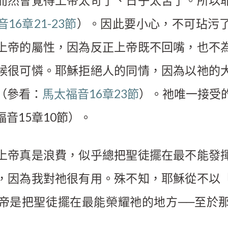
而然會覺得上帝太苛了、日子太苦了。所以
16章21-23節
）。因此要小心，不可玷污
上帝的屬性，因為反正上帝既不回嘴，也不
候很可憐。耶穌拒絕人的同情，因為以祂的
（參看：
馬太福音16章23節
）。祂唯一接受
音15章10節）。
上帝真是浪費，似乎總把聖徒擺在最不能發
，因為我對祂很有用。殊不知，耶穌從不以
帝是把聖徒擺在最能榮耀祂的地方──至於