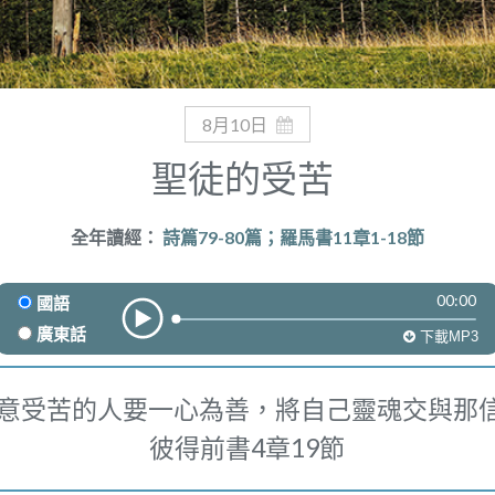
8月10日
聖徒的受苦
全年讀經：
詩篇79-80篇；羅馬書11章1-18節
00:00
國語
廣東話
下載MP3
意受苦的人要一心為善，將自己靈魂交與那
彼得前書4章19節