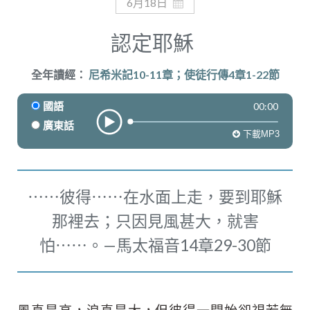
奉獻
6月18日
認定耶穌
全年讀經：
尼希米記10-11章；使徒行傳4章1-22節
00:00
國語
廣東話
下載MP3
⋯⋯彼得⋯⋯在水面上走，要到耶穌
那裡去；只因見風甚大，就害
怕⋯⋯。—馬太福音14章29-30節