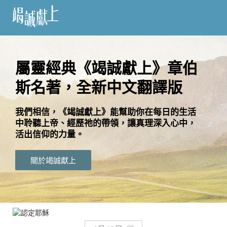
訂
閱
屬靈經典《竭誠獻上》章伯
斯名著，全新中文翻譯版
語
言
我們相信，《竭誠獻上》能幫助你在每日的生活
中聆聽上帝、經歷祂的帶領，讓真理深入心中，
關
活出信仰的力量。
於
竭
關於竭誠獻上
誠
獻
上