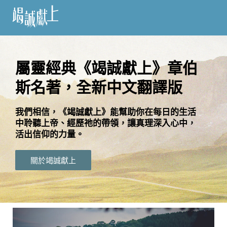
訂
閱
屬靈經典《竭誠獻上》章伯
斯名著，全新中文翻譯版
語
言
我們相信，《竭誠獻上》能幫助你在每日的生活
中聆聽上帝、經歷祂的帶領，讓真理深入心中，
關
活出信仰的力量。
於
竭
關於竭誠獻上
誠
獻
上