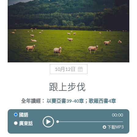
奉獻
10月12日
跟上步伐
全年讀經：
以賽亞書39-40章；歌羅西書4章
00:00
國語
廣東話
下載MP3