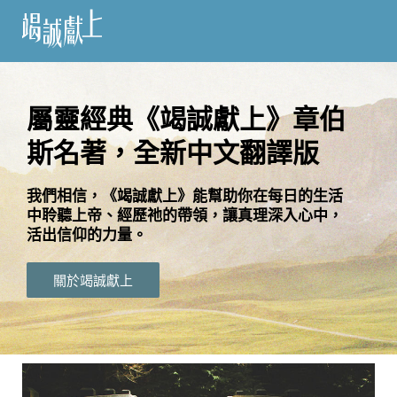
訂
閱
屬靈經典《竭誠獻上》章伯
斯名著，全新中文翻譯版
語
言
我們相信，《竭誠獻上》能幫助你在每日的生活
中聆聽上帝、經歷祂的帶領，讓真理深入心中，
關
活出信仰的力量。
於
竭
關於竭誠獻上
誠
獻
上