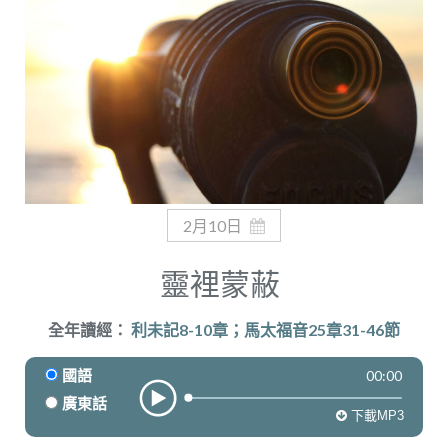
奉獻
2月10日
靈裡蒙蔽
全年讀經：
利未記8-10章；馬太福音25章31-46節
00:00
國語
廣東話
下載MP3