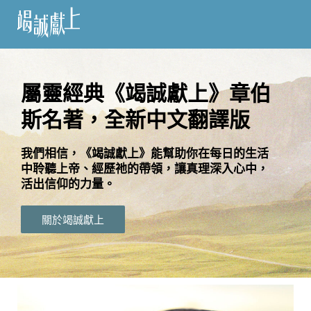
訂
閱
屬靈經典《竭誠獻上》章伯
斯名著，全新中文翻譯版
語
言
我們相信，《竭誠獻上》能幫助你在每日的生活
中聆聽上帝、經歷祂的帶領，讓真理深入心中，
關
活出信仰的力量。
於
竭
關於竭誠獻上
誠
獻
上