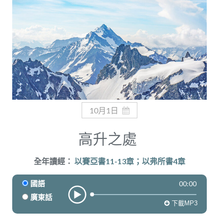
奉獻
10月1日
高升之處
全年讀經：
以賽亞書11-13章；以弗所書4章
00:00
國語
廣東話
下載MP3