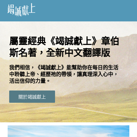
訂
閱
屬靈經典《竭誠獻上》章伯
斯名著，全新中文翻譯版
語
言
我們相信，《竭誠獻上》能幫助你在每日的生活
中聆聽上帝、經歷祂的帶領，讓真理深入心中，
關
活出信仰的力量。
於
竭
關於竭誠獻上
誠
獻
上