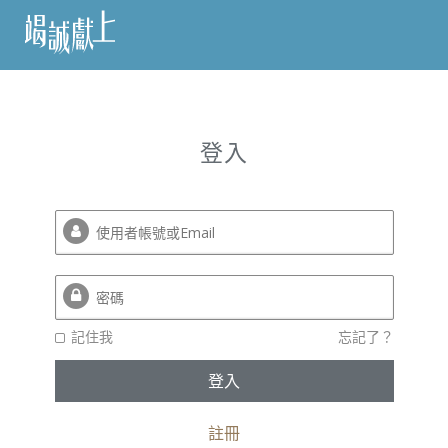
訂
登入
閱
語
言
關
於
記住我
忘記了？
竭
誠
獻
上
註冊