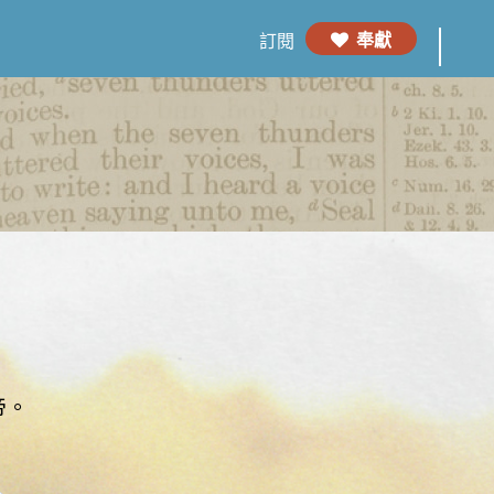
奉獻
訂閱
帝。