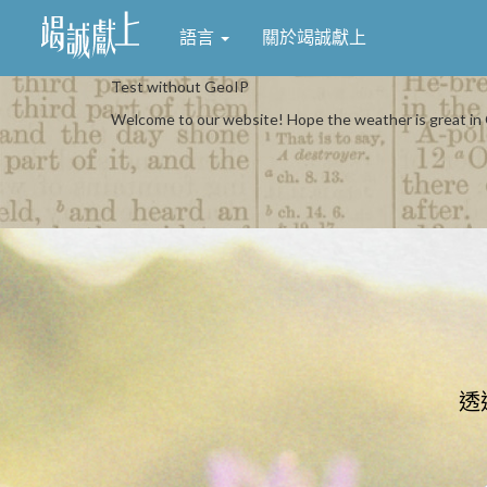
語言
關於竭誠獻上
Test without GeoIP
Welcome to our website! Hope the weather is great in
透