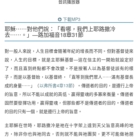
音訊播放器
下載MP3
耶穌⋯⋯對他們說：「看哪，我們上耶路撒冷
去⋯⋯。」—路加福音18章31節
對一般人來說，人生目標會隨著年紀的增長而不同。但對基督徒來
說，人生的目標，就是主耶穌基督—這在信主的一開始就設定好
了，而且直到終點都不會改變。不是按著人以為基督徒該有的樣
子，而是以基督始，以基督終，「直等到我們眾人⋯⋯滿有基督長
成的身量⋯⋯」（
以弗所書4章13節
）。傳道者的目的，是遵行上帝
的旨意，所以不能以成就的高低、贏得靈魂的多寡來衡量。傳道者
固然要發揮功用，贏得靈魂，但那些都不是傳道者的目的。傳道者
的目的只有一個，就是遵行上帝的旨意。
主耶穌在世時，耶路撒冷是祂在十字架上達到天父旨意高峰的地
方，除非你也與祂同去，否則就不能與祂團契，更不可能做祂朋