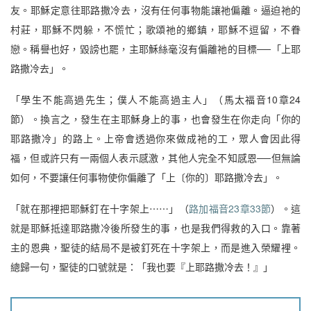
友。耶穌定意往耶路撒冷去，沒有任何事物能讓祂偏離。逼迫祂的
村莊，耶穌不閃躲，不慌忙；歌頌祂的鄉鎮，耶穌不逗留，不眷
戀。稱譽也好，毀謗也罷，主耶穌絲毫沒有偏離祂的目標──「上耶
路撒冷去」。
「學生不能高過先生；僕人不能高過主人」（馬太福音10章24
節）。換言之，發生在主耶穌身上的事，也會發生在你走向「你的
耶路撒冷」的路上。上帝會透過你來做成祂的工，眾人會因此得
福，但或許只有一兩個人表示感激，其他人完全不知感恩──但無論
如何，不要讓任何事物使你偏離了「上〔你的〕耶路撒冷去」。
「就在那裡把耶穌釘在十字架上⋯⋯」（
路加福音23章33節
）。這
就是耶穌抵達耶路撒冷後所發生的事，也是我們得救的入口。靠著
主的恩典，聖徒的結局不是被釘死在十字架上，而是進入榮耀裡。
總歸一句，聖徒的口號就是：「我也要『上耶路撒冷去！』」