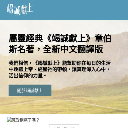
訂
閱
屬靈經典《竭誠獻上》章伯
斯名著，全新中文翻譯版
語
言
我們相信，《竭誠獻上》能幫助你在每日的生活
中聆聽上帝、經歷祂的帶領，讓真理深入心中，
關
活出信仰的力量。
於
竭
關於竭誠獻上
誠
獻
上