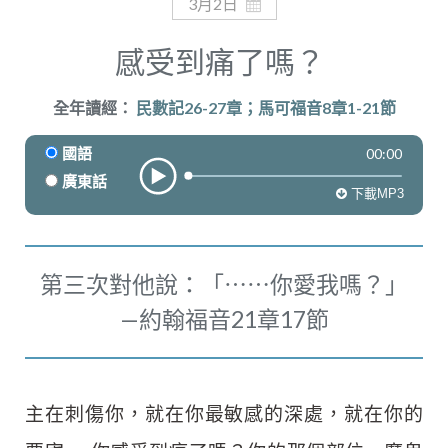
奉獻
3月2日
感受到痛了嗎？
全年讀經：
民數記26-27章；馬可福音8章1-21節
00:00
國語
廣東話
下載MP3
第三次對他說：「⋯⋯你愛我嗎？」
—約翰福音21章17節
主在刺傷你，就在你最敏感的深處，就在你的