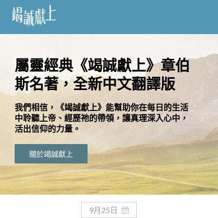
訂
閱
屬靈經典《竭誠獻上》章伯
斯名著，全新中文翻譯版
語
言
我們相信，《竭誠獻上》能幫助你在每日的生活
中聆聽上帝、經歷祂的帶領，讓真理深入心中，
關
活出信仰的力量。
於
竭
關於竭誠獻上
誠
獻
上
9月25日